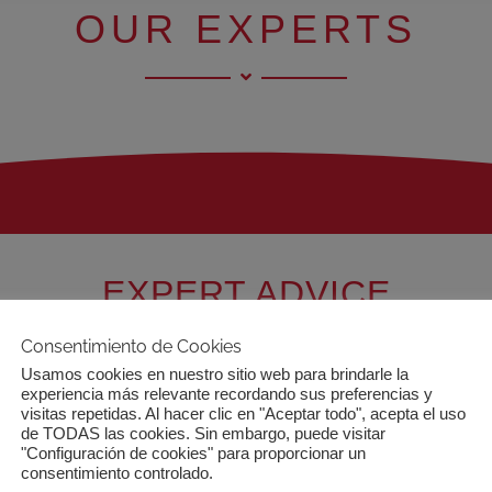
OUR EXPERTS
EXPERT ADVICE
Consentimiento de Cookies
José
Luís
Blasco (Acciona)
A
Usamos cookies en nuestro sitio web para brindarle la
experiencia más relevante recordando sus preferencias y
visitas repetidas. Al hacer clic en "Aceptar todo", acepta el uso
Marta
De La
Cuesta (UNED)
de TODAS las cookies. Sin embargo, puede visitar
"Configuración de cookies" para proporcionar un
consentimiento controlado.
Xavier
Labandeira
(U. Vigo)