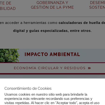
GOBERNANZA Y
DESEM
TE DE
GESTIÓN DE LA PYME
SOSTEN
BILIDAD
den acceder a herramientas como
calculadoras de huella d
digital y guías especializadas, entre otros
.
IMPACTO AMBIENTAL
ECONOMÍA CIRCULAR Y RESIDUOS
HUELLA DE CARBONO
Consentimiento de Cookies
Usamos cookies en nuestro sitio web para brindarle la
experiencia más relevante recordando sus preferencias y
BIODIVERSIDAD
visitas repetidas. Al hacer clic en "Aceptar todo", acepta el uso