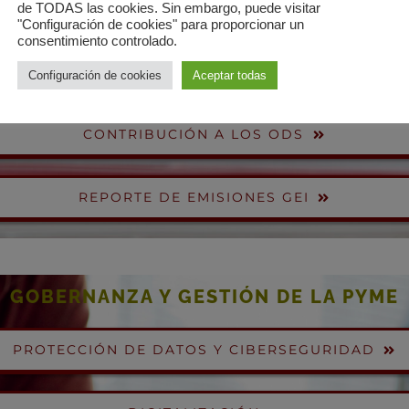
de TODAS las cookies. Sin embargo, puede visitar
"Configuración de cookies" para proporcionar un
consentimiento controlado.
Configuración de cookies
Aceptar todas
REPORTE DE SOSTENIBILIDAD
CONTRIBUCIÓN A LOS ODS
REPORTE DE EMISIONES GEI
GOBERNANZA Y GESTIÓN DE LA PYME
PROTECCIÓN DE DATOS Y CIBERSEGURIDAD