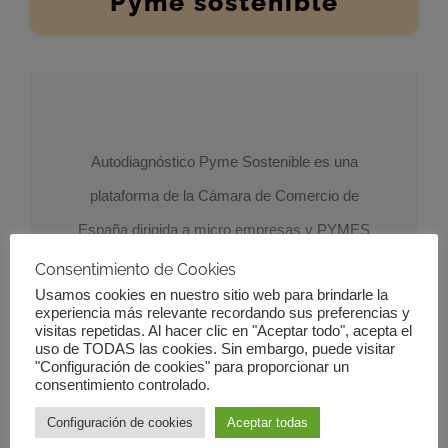
Pyme sostenible
Autodiagnóstico Pyme Sostenible es una
plataforma de la Cámara de Comercio de
España dirigida a micro empresas y PYMES
para apoyarlas en la gestión de los aspectos
Consentimiento de Cookies
Usamos cookies en nuestro sitio web para brindarle la
sociales y ,medioambientales de su negocio y
experiencia más relevante recordando sus preferencias y
visitas repetidas. Al hacer clic en "Aceptar todo", acepta el
que te permite conocer el
nivel de madurez
de
uso de TODAS las cookies. Sin embargo, puede visitar
tu empresa en relación con la
sostenibilidad
.
"Configuración de cookies" para proporcionar un
consentimiento controlado.
Configuración de cookies
Aceptar todas