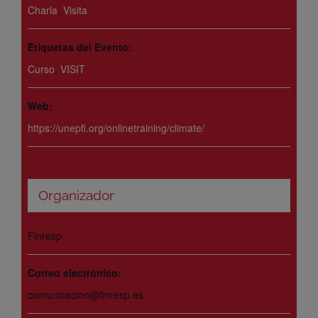
Charla
,
Visita
Etiquetas del Evento:
Curso
,
VISIT
Web:
https://unepfi.org/onlinetraining/climate/
Organizador
Finresp
Correo electrónico:
comunicacion@finresp.es