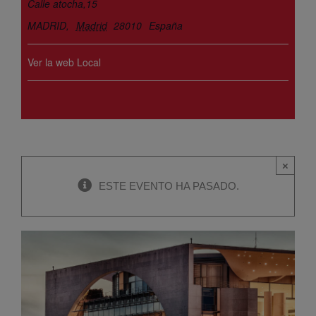
Calle atocha,15
MADRID
,
Madrid
28010
España
Ver la web Local
×
ESTE EVENTO HA PASADO.