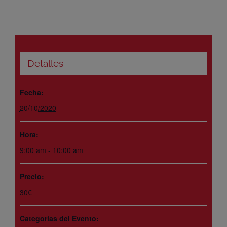
Detalles
Fecha:
20/10/2020
Hora:
9:00 am - 10:00 am
Precio:
30€
Categorías del Evento: