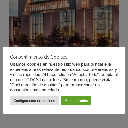
Consentimiento de Cookies
Usamos cookies en nuestro sitio web para brindarle la
experiencia más relevante recordando sus preferencias y
visitas repetidas. Al hacer clic en "Aceptar todo", acepta el
uso de TODAS las cookies. Sin embargo, puede visitar
"Configuración de cookies" para proporcionar un
CURSO VIRTUAL
consentimiento controlado.
Configuración de cookies
Aceptar todas
|
20/10/2020|9:00 am
-
10:00 am
30€