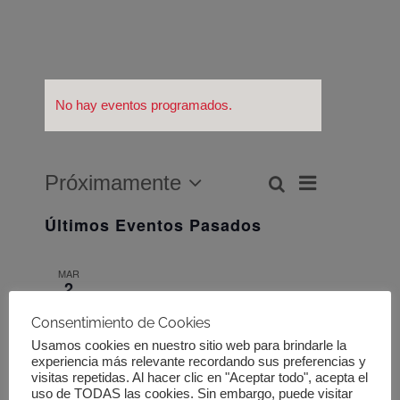
No hay eventos programados.
Navegació
Próximamente
Buscar
Navegación
Lista
de
Seleccionar
de
Últimos Eventos Pasados
fecha.
vistas
búsqueda
de
y
MAR
Evento
2
vistas
2026
Consentimiento de Cookies
de
Usamos cookies en nuestro sitio web para brindarle la
DIC
Eventos
12
experiencia más relevante recordando sus preferencias y
visitas repetidas. Al hacer clic en "Aceptar todo", acepta el
2025
uso de TODAS las cookies. Sin embargo, puede visitar