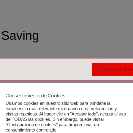
Saving
BUSCAR EV
Consentimiento de Cookies
r
Usamos cookies en nuestro sitio web para brindarle la
experiencia más relevante recordando sus preferencias y
visitas repetidas. Al hacer clic en "Aceptar todo", acepta el uso
de TODAS las cookies. Sin embargo, puede visitar
 hay eventos programados para 07/11/2025. Ir a los
próximos event
"Configuración de cookies" para proporcionar un
consentimiento controlado.