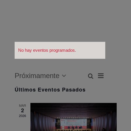
No hay eventos programados.
Navegació
Próximamente
Buscar
Navegación
Lista
de
Seleccionar
de
Últimos Eventos Pasados
fecha.
vistas
búsqueda
de
y
MAR
Evento
2
vistas
2026
de