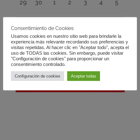
0
0
0
0
0
0
0
29
30
1
2
3
4
5
eventos,
eventos,
eventos,
eventos,
eventos,
eventos,
eventos,
No se han encontrado resultados para esta vista.
Consentimiento de Cookies
Usamos cookies en nuestro sitio web para brindarle la
Ir a los
próximos eventos
.
experiencia más relevante recordando sus preferencias y
visitas repetidas. Al hacer clic en "Aceptar todo", acepta el
uso de TODAS las cookies. Sin embargo, puede visitar
"Configuración de cookies" para proporcionar un
Mar
Este mes
May
consentimiento controlado.
Configuración de cookies
Aceptar todas
SUSCRIBIRSE AL CALENDARIO