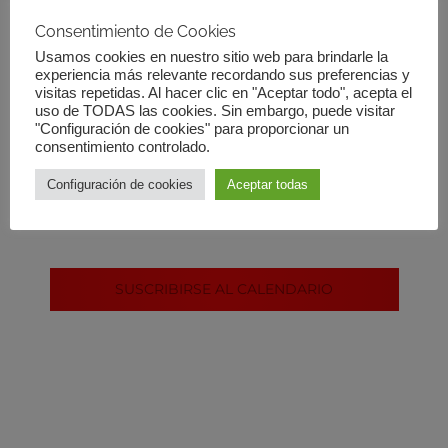
0
0
0
0
0
0
0
Eventos
20
21
22
23
24
25
26
Consentimiento de Cookies
eventos,
eventos,
eventos,
eventos,
eventos,
eventos,
eventos,
0
0
0
0
0
0
0
27
28
29
30
31
1
2
Usamos cookies en nuestro sitio web para brindarle la
experiencia más relevante recordando sus preferencias y
eventos,
eventos,
eventos,
eventos,
eventos,
eventos,
eventos,
visitas repetidas. Al hacer clic en "Aceptar todo", acepta el
uso de TODAS las cookies. Sin embargo, puede visitar
"Configuración de cookies" para proporcionar un
No hay eventos programados.
consentimiento controlado.
Configuración de cookies
Aceptar todas
Sep
Este mes
Nov
SUSCRIBIRSE AL CALENDARIO