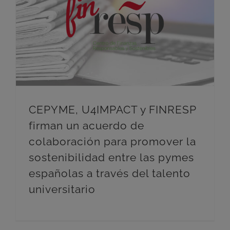
CEPYME, U4IMPACT y FINRESP firman un acuerdo de colaboración para promover la sostenibilidad entre las pymes españolas a través del talento universitario
CEPYME, U4IMPACT y FINRESP
firman un acuerdo de
colaboración para promover la
sostenibilidad entre las pymes
españolas a través del talento
universitario