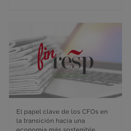
El papel clave de los CFOs en la transición hacia una economía más sostenible
El papel clave de los CFOs en
la transición hacia una
economía más sostenible