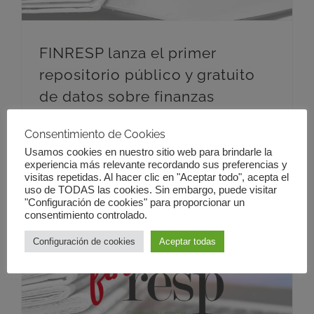
FINRESP lanza el primer
repositorio público y gratuito
de datos sobre finanzas
sostenibles en España
Consentimiento de Cookies
Usamos cookies en nuestro sitio web para brindarle la
experiencia más relevante recordando sus preferencias y
visitas repetidas. Al hacer clic en "Aceptar todo", acepta el
uso de TODAS las cookies. Sin embargo, puede visitar
"Configuración de cookies" para proporcionar un
consentimiento controlado.
Configuración de cookies
Aceptar todas
Teresa Ribera destaca que “las finanzas sostenibles tienen mucho que aportar” en el camino del sector textil y de la moda hacia la sostenibilidad