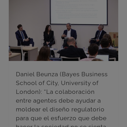
Daniel Beunza (Bayes Business School of City, University of London): “La colaboración entre agentes debe ayudar a moldear el diseño regulatorio para que el esfuerzo que debe hacer la sociedad no se sienta impositivo”
Daniel Beunza (Bayes Business
School of City, University of
London): “La colaboración
entre agentes debe ayudar a
moldear el diseño regulatorio
para que el esfuerzo que debe
hacer la sociedad no se sienta