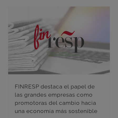
FINRESP destaca el papel de las grandes empresas como promotoras del cambio hacia una economía más sostenible
FINRESP destaca el papel de
las grandes empresas como
promotoras del cambio hacia
una economía más sostenible