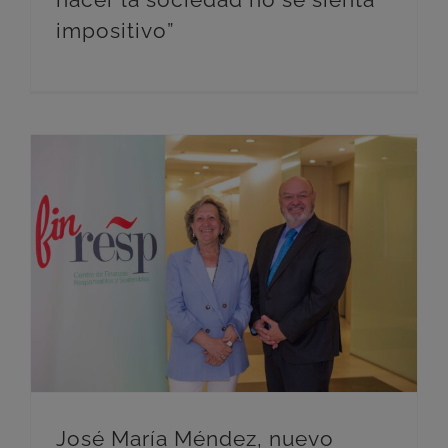
impositivo”
José María Méndez, nuevo presidente de FINRESP
José María Méndez, nuevo