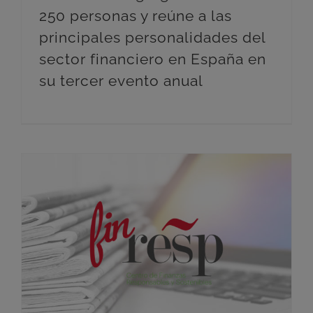
250 personas y reúne a las
principales personalidades del
sector financiero en España en
su tercer evento anual
FINRESP lanza el primer repositorio público y gratuito de datos sobre finanzas sostenibles en España