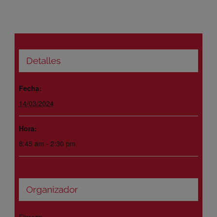
Detalles
Fecha:
14/03/2024
Hora:
8:45 am - 2:30 pm
Organizador
Finresp