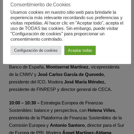
Consentimiento de Cookies
programa del evento es el siguiente:
Usamos cookies en nuestro sitio web para brindarle la
experiencia más relevante recordando sus preferencias y
visitas repetidas. Al hacer clic en "Aceptar todo", acepta el
8:45 –
Recepción de invitados
uso de TODAS las cookies. Sin embargo, puede visitar
"Configuración de cookies" para proporcionar un
9:15 –
Apertura del evento
consentimiento controlado.
Configuración de cookies
Aceptar todas
9:30 – 10:00 –
Retos y oportunidades de la sostenibilidad
en España, con
Margarita Delgado
, subgobernadora del
Banco de España,
Montserrat Martínez
, vicepresidenta
de la CNMV y
José Carlos García de Quevedo
,
presidente del ICO. Modera
José María Méndez,
presidente de FINRESP y director general de CECA.
10:00 – 10:30 –
Estrategia Europea de Finanzas
Sostenibles: balance y perspectiva, con
Helena Viñes
,
presidenta de la Plataforma de Finanzas Sostenibles de la
Comisión Europea y
Antonio Santoro
, director para el Sur
de Europa de PRI. Modera
Ángel Martínez-Aldama
,