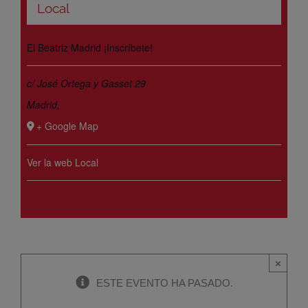
Local
El Beatriz Madrid ¡Inscríbete!
c/ José Ortega y Gasset 29
Madrid
,
+ Google Map
Ver la web Local
×
ESTE EVENTO HA PASADO.